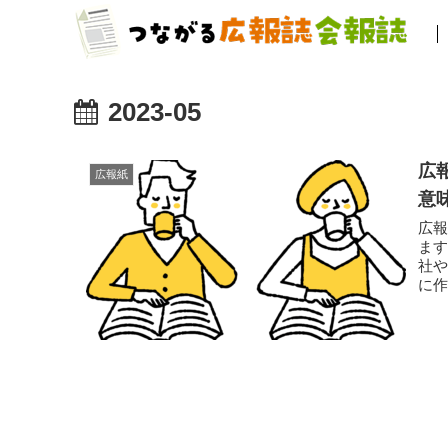
2023-05
広
広報紙
意
広
ます。 ほんとに基礎の基礎です。 広
社